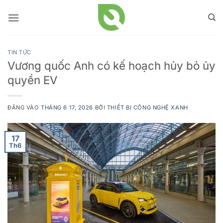
Bỏ
qua
nội
dung
TIN TỨC
Vương quốc Anh có kế hoạch hủy bỏ ủy
quyền EV
ĐĂNG VÀO
THÁNG 6 17, 2026
BỞI
THIẾT BỊ CÔNG NGHỆ XANH
17
Th6