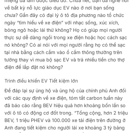
miệng đã làm được điều đó. Chưa hết, bạn đã nghe nói
về bất kỳ nỗ lực giáo dục EV nào ở nơi bạn sống
chưa? Gần đây có đại lý ô tô địa phương nào tổ chức
ngày “tìm hiểu về xe điện” với nhạc sống, xúc xích,
bỏng ngô hoặc lái thử không? Họ có giúp mọi người
thực sự dễ dàng ngồi trong xe điện hoặc học cách sạc
nó không? Có ai nói với mọi người rằng họ có thể sạc
tại nhà bằng cách cắm vào ổ cắm thông thường trên
tường thay vì mua bộ sạc EV và trả nhiều tiền cho thợ
điện để lắp đặt nó không?
Trình điều khiển EV Tiết kiệm lớn
Để đáp lại sự ủng hộ và ủng hộ của chính phủ Anh đối
với các quy định về xe điện, tóm tắt carbon tuần này
đã báo cáo rằng BEV hiệu quả hơn khoảng bốn lần so
với ô tô có động cơ đốt trong. “Tổng cộng, hơn 2 triệu
BEV, 1 triệu PHEV và 100.000 xe tải điện trên đường ở
Anh đang tiết kiệm cho người lái xe khoảng 3 tỷ bảng