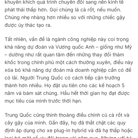
khuyến khích quá trình chuyển đổi sang nền kinh tế
phát thải thấp hơn. Gọi chúng là cà rốt, nếu muốn.
Chúng nhẹ nhàng hơn nhiều so với những chiếc gậy
được ủy thác tạo ra.
Tất nhiên, vấn đề là ngành công nghiệp này coi trọng
khả năng dự đoán và Vương quốc Anh – giống như Mỹ
– dường như rất quan tâm đến những thay đổi thảm
khốc trong chính phủ một cách thường xuyên, điều này
xóa bỏ khả năng dự đoán mà doanh nghiệp cần có để
có lãi. Người Trung Quốc có cách tiếp cận trưởng
thành hơn nhiều. Họ đặt ưu tiên cho các kế hoạch 5
năm và bám sát chúng. Hầu hết thời gian họ đạt được
mục tiêu của mình trước thời hạn.
Trung Quốc cũng thỉnh thoảng điều chỉnh củ cà rốt và
cây gậy của mình. Gần đây, họ đã thắt chặt các quy
định áp dụng cho xe plug-in hybrid và đã hạ thấp hoặc
loại bỏ một số ưu đãi trong vài năm qua. Nhưng với tư