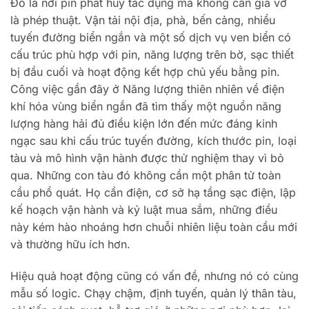
Đó là nơi pin phát huy tác dụng mà không cần giả vờ
là phép thuật. Vận tải nội địa, phà, bến cảng, nhiều
tuyến đường biển ngắn và một số dịch vụ ven biển có
cấu trúc phù hợp với pin, năng lượng trên bờ, sạc thiết
bị đầu cuối và hoạt động kết hợp chủ yếu bằng pin.
Công việc gần đây ở Năng lượng thiên nhiên về điện
khí hóa vùng biển ngắn đã tìm thấy một nguồn năng
lượng hàng hải đủ điều kiện lớn đến mức đáng kinh
ngạc sau khi cấu trúc tuyến đường, kích thước pin, loại
tàu và mô hình vận hành được thử nghiệm thay vì bỏ
qua. Những con tàu đó không cần một phân tử toàn
cầu phổ quát. Họ cần điện, cơ sở hạ tầng sạc điện, lập
kế hoạch vận hành và kỷ luật mua sắm, những điều
này kém hào nhoáng hơn chuỗi nhiên liệu toàn cầu mới
và thường hữu ích hơn.
Hiệu quả hoạt động cũng có vấn đề, nhưng nó có cùng
mẫu số logic. Chạy chậm, định tuyến, quản lý thân tàu,