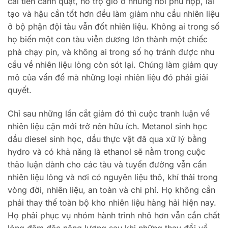
cải tiến cánh quạt, hỗ trợ gió ở những nơi phù hợp, lai
tạo và hậu cần tốt hơn đều làm giảm nhu cầu nhiên liệu
ở bộ phận đội tàu vẫn đốt nhiên liệu. Không ai trong số
họ biến một con tàu viễn dương lớn thành một chiếc
phà chạy pin, và không ai trong số họ tránh được nhu
cầu về nhiên liệu lỏng còn sót lại. Chúng làm giảm quy
mô của vấn đề mà những loại nhiên liệu đó phải giải
quyết.
Chỉ sau những lần cắt giảm đó thì cuộc tranh luận về
nhiên liệu cặn mới trở nên hữu ích. Metanol sinh học
dầu diesel sinh học, dầu thực vật đã qua xử lý bằng
hydro và có khả năng là ethanol sẽ nằm trong cuộc
thảo luận dành cho các tàu và tuyến đường vẫn cần
nhiên liệu lỏng và nơi có nguyên liệu thô, khí thải trong
vòng đời, nhiên liệu, an toàn và chi phí. Họ không cần
phải thay thế toàn bộ kho nhiên liệu hàng hải hiện nay.
Họ phải phục vụ nhóm hành trình nhỏ hơn vẫn cần chất
lỏng đậm đặc năng lượng sau khi những thay đổi về