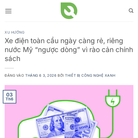
Bỏ
qua
nội
dung
XU HƯỚNG
Xe điện toàn cầu ngày càng rẻ, riêng
nước Mỹ “ngược dòng” vì rào cản chính
sách
ĐĂNG VÀO
THÁNG 6 3, 2026
BỞI
THIẾT BỊ CÔNG NGHỆ XANH
03
Th6