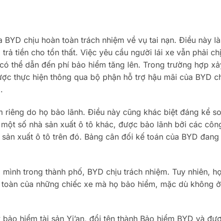
a BYD chịu hoàn toàn trách nhiệm về vụ tai nạn. Điều này l
rả tiền cho tổn thất. Việc yêu cầu người lái xe vẫn phải ch
í có thể dẫn đến phí bảo hiểm tăng lên. Trong trường hợp xả
được thực hiện thông qua bộ phận hỗ trợ hậu mãi của BYD c
.
 riêng do họ bảo lãnh. Điều này cũng khác biệt đáng kể s
một số nhà sản xuất ô tô khác, được bảo lãnh bởi các côn
à sản xuất ô tô trên đó. Bảng cân đối kế toán của BYD đang
ình trong thành phố, BYD chịu trách nhiệm. Tuy nhiên, h
n toàn của những chiếc xe mà họ bảo hiểm, mặc dù không ở
bảo hiểm tài sản Yi’an, đổi tên thành Bảo hiểm BYD và đư