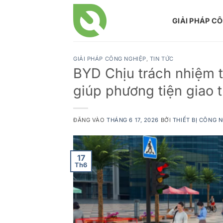
Bỏ
qua
GIẢI PHÁP C
nội
dung
GIẢI PHÁP CÔNG NGHIỆP
,
TIN TỨC
BYD Chịu trách nhiệm 
giúp phương tiện giao 
ĐĂNG VÀO
THÁNG 6 17, 2026
BỞI
THIẾT BỊ CÔNG 
17
Th6