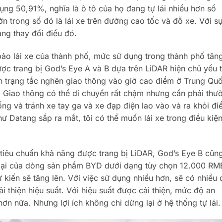
ụng 50,91%, nghĩa là ô tô của họ đang tự lái nhiều hơn số
ớn trong số đó là lái xe trên đường cao tốc và đỗ xe. Với s
ng thay đổi điều đó.
o lái xe của thành phố, mức sử dụng trong thành phố tăn
c trang bị God’s Eye A và B dựa trên LiDAR hiện chủ yếu 
ình trạng tắc nghẽn giao thông vào giờ cao điểm ở Trung Qu
. Giao thông có thể di chuyển rất chậm nhưng cần phải thư
ng và tránh xe tay ga và xe đạp điện lao vào và ra khỏi đ
ư Datang sắp ra mắt, tôi có thể muốn lái xe trong điều kiệ
tiêu chuẩn khả năng được trang bị LiDAR, God’s Eye B cũn
lại của dòng sản phẩm BYD dưới dạng tùy chọn 12.000 RM
kiến ​​sẽ tăng lên. Với việc sử dụng nhiều hơn, sẽ có nhiều 
i thiện hiệu suất. Với hiệu suất được cải thiện, mức độ an
ơn nữa. Nhưng lợi ích không chỉ dừng lại ở hệ thống tự lái.