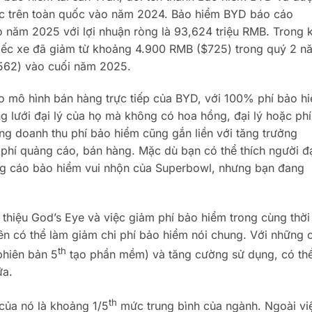
ộc trên toàn quốc vào năm 2024. Bảo hiểm BYD báo cáo
 năm 2025 với lợi nhuận ròng là 93,624 triệu RMB. Trong k
hiếc xe đã giảm từ khoảng 4.900 RMB ($725) trong quý 2 n
62) vào cuối năm 2025.
do mô hình bán hàng trực tiếp của BYD, với 100% phí bảo h
g lưới đại lý của họ mà không có hoa hồng, đại lý hoặc phí
ởng doanh thu phí bảo hiểm cũng gắn liền với tăng trưởng
 phí quảng cáo, bán hàng. Mặc dù bạn có thể thích người đ
ng cáo bảo hiểm vui nhộn của Superbowl, nhưng bạn đang
 thiệu God’s Eye và việc giảm phí bảo hiểm trong cùng thời
ên có thể làm giảm chi phí bảo hiểm nói chung. Với những c
th
 phiên bản 5
tạo phần mềm) và tăng cường sử dụng, có th
ữa.
th
 của nó là khoảng 1/5
mức trung bình của ngành. Ngoài vi