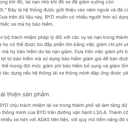
ong khi đó, tai nạn nhỏ khi đỗ xe đã giảm xuống còn
i.” Đây là hệ thống được giới thiệu vào năm ngoái và đã c
 Dựa trên dữ liệu này, BYD muốn có nhiều người hơn sử dụn
chiếc xe mà họ bảo hiểm.
àn bộ trách nhiệm pháp lý đối với các vụ tai nạn trong thành
a họ có thể được bù đắp phần lớn bằng việc giảm chi phí y
ô mà họ bảo hiểm do tai nạn giảm. Dựa trên việc giảm phí 
lợi từ bảo hiểm mà sử dụng bảo hiểm giảm giá để bán đượ
ó thể mong đợi mức giảm phí bảo hiểm bổ sung và giảm tổ
 có tác dụng nếu hệ thống lái xe thông minh đáp ứng được y
cải thiện sản phẩm
YD chịu trách nhiệm lái xe trong thành phố sẽ làm tăng dữ
i xe thông minh của BYD trên đường vận hành L3/L4. Thành c
hiều xe hơn với ADAS tiên tiến, với quy mô tiềm năng đó 