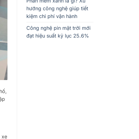
Phần mềm xanh là gì? Xu
hướng công nghệ giúp tiết
kiệm chi phí vận hành
Công nghệ pin mặt trời mới
đạt hiệu suất kỷ lục 25.6%
hố,
ập
 xe