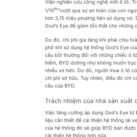
Viện nghiên cứu công nghệ mới ô tô. Tr
th
1/15
“vượt qua sự an toàn của con ngườ
hơn 3,15 triệu phương tiện sử dụng nó.
God’s Eye để giảm tổn thất cho những 
Do đó, chi phí gia tăng khi phải chịu to
phố khi sử dụng hệ thống God’s Eye củ
cầu bồi thường đối với những chiếc ô t
hiểm, BYD dường như không muốn trục 
nhiều xe hơn. Do đó, người mua ô tô c
chi phí sở hữu. Tuy nhiên, điều đó chỉ
cầu của BYD.
Trách nhiệm của nhà sản xuất 
Việc tăng cường áp dụng God’s Eye từ B
liệu cần thiết để cải thiện hệ thống lá
của hệ thống đó sẽ giúp BYD bán được n
cải thiện hệ thống hơn nữa.