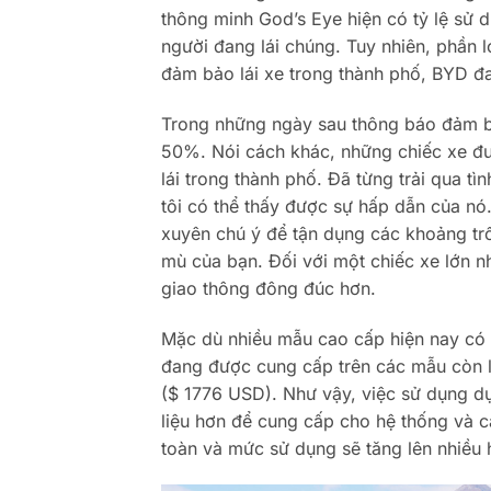
thông minh God’s Eye hiện có tỷ lệ sử d
người đang lái chúng. Tuy nhiên, phần l
đảm bảo lái xe trong thành phố, BYD đa
Trong những ngày sau thông báo đảm bả
50%. Nói cách khác, những chiếc xe đượ
lái trong thành phố. Đã từng trải qua t
tôi có thể thấy được sự hấp dẫn của nó
xuyên chú ý để tận dụng các khoảng trố
mù của bạn. Đối với một chiếc xe lớn nh
giao thông đông đúc hơn.
Mặc dù nhiều mẫu cao cấp hiện nay có 
đang được cung cấp trên các mẫu còn 
($ 1776 USD). Như vậy, việc sử dụng dự 
liệu hơn để cung cấp cho hệ thống và cả
toàn và mức sử dụng sẽ tăng lên nhiều h