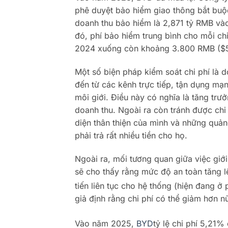
phê duyệt bảo hiểm giao thông bắt bu
doanh thu bảo hiểm là 2,871 tỷ RMB vào
đó, phí bảo hiểm trung bình cho mỗi c
2024 xuống còn khoảng 3.800 RMB ($5
Một số biện pháp kiểm soát chi phí là 
đến từ các kênh trực tiếp, tận dụng mạn
môi giới. Điều này có nghĩa là tăng trư
doanh thu. Ngoài ra còn tránh được chi
diện thân thiện của mình và những quả
phải trả rất nhiều tiền cho họ.
Ngoài ra, mối tương quan giữa việc giới
sẽ cho thấy rằng mức độ an toàn tăng l
tiến liên tục cho hệ thống (hiện đang ở
giả định rằng chi phí có thể giảm hơn n
Vào năm 2025,
BYD
tỷ lệ chi phí 5,21%