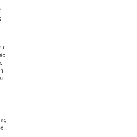
ó
g
êu
bảo
c
ng
êu
ông
sẽ