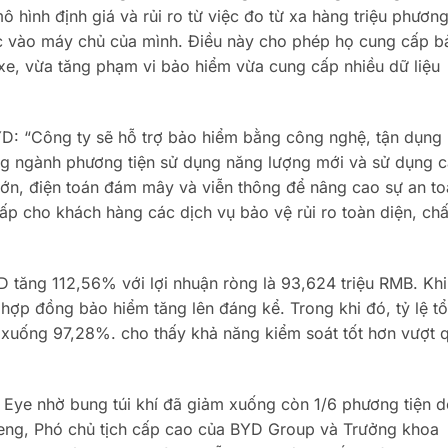
 hình định giá và rủi ro từ việc đo từ xa hàng triệu phươn
hực vào máy chủ của mình. Điều này cho phép họ cung cấp b
i xe, vừa tăng phạm vi bảo hiểm vừa cung cấp nhiều dữ liệu
D: “Công ty sẽ hỗ trợ bảo hiểm bằng công nghệ, tận dụng
ong ngành phương tiện sử dụng năng lượng mới và sử dụng 
u lớn, điện toán đám mây và viễn thông để nâng cao sự an t
cấp cho khách hàng các dịch vụ bảo vệ rủi ro toàn diện, chấ
tăng 112,56% với lợi nhuận ròng là 93,624 triệu RMB. Khi
 hợp đồng bảo hiểm tăng lên đáng kể. Trong khi đó, tỷ lệ t
 xuống 97,28%. cho thấy khả năng kiểm soát tốt hơn vượt 
 Eye nhờ bung túi khí đã giảm xuống còn 1/6 phương tiện 
eng, Phó chủ tịch cấp cao của BYD Group và Trưởng khoa