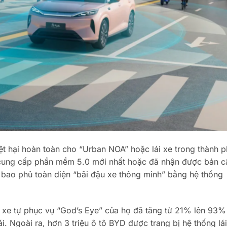
t hại hoàn toàn cho “Urban NOA” hoặc lái xe trong thành p
c cung cấp phần mềm 5.0 mới nhất hoặc đã nhận được bản c
 bao phủ toàn diện “bãi đậu xe thông minh” bằng hệ thống
u xe tự phục vụ “God’s Eye” của họ đã tăng từ 21% lên 93%
 Ngoài ra, hơn 3 triệu ô tô BYD được trang bị hệ thống lái