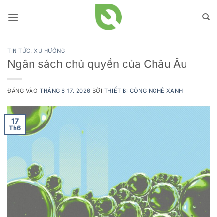
Bỏ
qua
nội
dung
TIN TỨC
,
XU HƯỚNG
Ngân sách chủ quyền của Châu Âu
ĐĂNG VÀO
THÁNG 6 17, 2026
BỞI
THIẾT BỊ CÔNG NGHỆ XANH
17
Th6