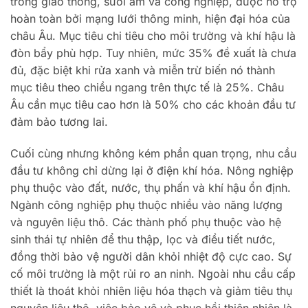
trong giao thông, sưởi ấm và công nghiệp, được hỗ trợ
hoàn toàn bởi mạng lưới thông minh, hiện đại hóa của
châu Âu. Mục tiêu chi tiêu cho môi trường và khí hậu là
đòn bẩy phù hợp. Tuy nhiên, mức 35% đề xuất là chưa
đủ, đặc biệt khi rửa xanh và miễn trừ biến nó thành
mục tiêu theo chiều ngang trên thực tế là 25%. Châu
Âu cần mục tiêu cao hơn là 50% cho các khoản đầu tư
đảm bảo tương lai.
Cuối cùng nhưng không kém phần quan trọng, nhu cầu
đầu tư không chỉ dừng lại ở điện khí hóa. Nông nghiệp
phụ thuộc vào đất, nước, thụ phấn và khí hậu ổn định.
Ngành công nghiệp phụ thuộc nhiều vào năng lượng
và nguyên liệu thô. Các thành phố phụ thuộc vào hệ
sinh thái tự nhiên để thu thập, lọc và điều tiết nước,
đồng thời bảo vệ người dân khỏi nhiệt độ cực cao. Sự
cố môi trường là một rủi ro an ninh. Ngoài nhu cầu cấp
thiết là thoát khỏi nhiên liệu hóa thạch và giảm tiêu thụ
nguyên liệu thô, việc bảo vệ và phục hồi thiên nhiên là