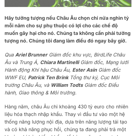
Hãy tưởng tượng nếu Châu Âu chọn chi nửa nghìn tỷ
mỗi năm cho sự phụ thuộc có lợi cho các chế độ
muốn gây hại cho nó. Chúng ta không cần phải tưởng
tượng nó. Chúng tôi đang làm điều đó ngay bây giờ.
Qua
Ariel Brunner
Giám đốc khu vực, BirdLife Châu
Âu và Trung Á,
Chiara Martinelli
Giám đốc, Mạng lưới
Hành động Khí hậu Châu Âu,
Ester Asin
Giám đốc
WWF EU,
Patrick Ten Brink
Tổng thư ký, Cục Môi
trường Châu Âu, và
William Todts
Giám đốc Điều
hành, Giao thông & Môi trường.
Hàng năm, châu Âu chi khoảng 430 tỷ euro cho nhiên
liệu hóa thạch nhập khẩu. Thay vì đầu tư vào một hệ
thống năng lượng nội địa, dựa trên năng lượng tái tạo
và có khả năng phục hồi, chúng ta đang phải trả một