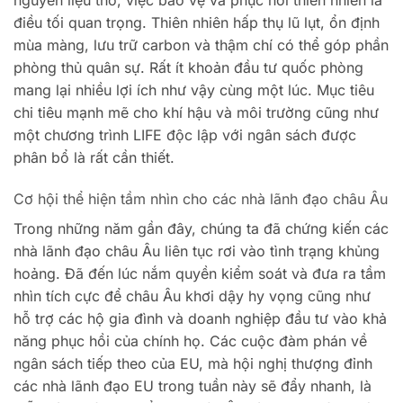
điều tối quan trọng. Thiên nhiên hấp thụ lũ lụt, ổn định
mùa màng, lưu trữ carbon và thậm chí có thể góp phần
phòng thủ quân sự. Rất ít khoản đầu tư quốc phòng
mang lại nhiều lợi ích như vậy cùng một lúc. Mục tiêu
chi tiêu mạnh mẽ cho khí hậu và môi trường cũng như
một chương trình LIFE độc lập với ngân sách được
phân bổ là rất cần thiết.
Cơ hội thể hiện tầm nhìn cho các nhà lãnh đạo châu Âu
Trong những năm gần đây, chúng ta đã chứng kiến ​​các
nhà lãnh đạo châu Âu liên tục rơi vào tình trạng khủng
hoảng. Đã đến lúc nắm quyền kiểm soát và đưa ra tầm
nhìn tích cực để châu Âu khơi dậy hy vọng cũng như
hỗ trợ các hộ gia đình và doanh nghiệp đầu tư vào khả
năng phục hồi của chính họ. Các cuộc đàm phán về
ngân sách tiếp theo của EU, mà hội nghị thượng đỉnh
các nhà lãnh đạo EU trong tuần này sẽ đẩy nhanh, là