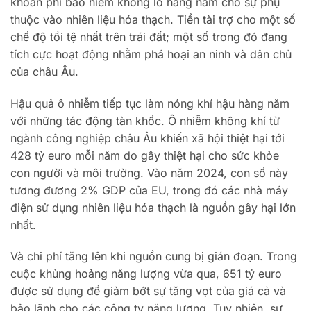
khoản phí bảo hiểm khổng lồ hàng năm cho sự phụ
thuộc vào nhiên liệu hóa thạch. Tiền tài trợ cho một số
chế độ tồi tệ nhất trên trái đất; một số trong đó đang
tích cực hoạt động nhằm phá hoại an ninh và dân chủ
của châu Âu.
Hậu quả ô nhiễm tiếp tục làm nóng khí hậu hàng năm
với những tác động tàn khốc. Ô nhiễm không khí từ
ngành công nghiệp châu Âu khiến xã hội thiệt hại tới
428 tỷ euro mỗi năm do gây thiệt hại cho sức khỏe
con người và môi trường. Vào năm 2024, con số này
tương đương 2% GDP của EU, trong đó các nhà máy
điện sử dụng nhiên liệu hóa thạch là nguồn gây hại lớn
nhất.
Và chi phí tăng lên khi nguồn cung bị gián đoạn. Trong
cuộc khủng hoảng năng lượng vừa qua, 651 tỷ euro
được sử dụng để giảm bớt sự tăng vọt của giá cả và
bảo lãnh cho các công ty năng lượng. Tuy nhiên, sự